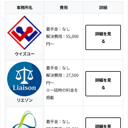
事務所名
費用
詳細
着手金：なし
詳細を見
解決費用：55,000
る
円～
ウイズユー
着手金：なし
解決費用：27,500
詳細を見
円～
る
※一括時の料金を
掲載
リエゾン
着手金：なし
詳細を見