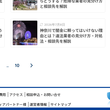
法
らどうする？危険な業者の見分け方
と相談先を解説
2026年7月8日
う
神奈川で闇金に頼ってはいけない理
分
由とは？違法業者の見分け方・対処
法・相談先を解説
…
10
費用
アクセス
相談申込
・
お問い合せ
ィアパートナー様
運営者情報
サイトマップ