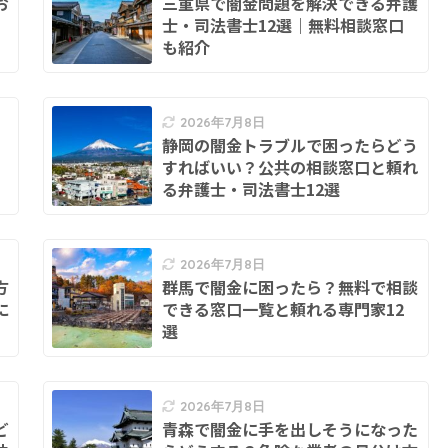
お
三重県で闇金問題を解決できる弁護
士・司法書士12選｜無料相談窓口
も紹介
2026年7月8日
静岡の闇金トラブルで困ったらどう
すればいい？公共の相談窓口と頼れ
る弁護士・司法書士12選
2026年7月8日
方
群馬で闇金に困ったら？無料で相談
に
できる窓口一覧と頼れる専門家12
選
2026年7月8日
ど
青森で闇金に手を出しそうになった