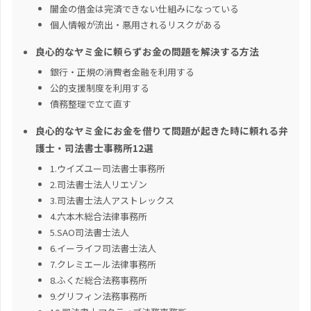
闇金の借金は完済できない仕組みになっている
個人情報が流出・悪用されるリスクがある
良心的なヤミ金に頼らずお金の問題を解決する方法
銀行・正規の消費者金融を利用する
公的支援制度を利用する
債務整理で立て直す
良心的なヤミ金にお金を借りて問題が起きた時に頼れる弁
護士・司法書士事務所12選
1.ウイズユー司法書士事務所
2.司法書士法人リエゾン
3.司法書士法人アストレックス
4.六本木総合法律事務所
5.SAO司法書士法人
6.イーライフ司法書士法人
7.クレミエール法律事務所
8.ふくだ総合法務事務所
9.グリフィン法務事務所