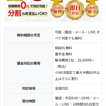
可能（電話・メール・LINE す
無料相談の可否
べて何度でも無料）
相談料:無料
着手金:無料
解決費用:1社：29,000円〜
闇金対応の費用
（税込）
※WEB限定で最大半額&5件以
上はさらに割引
対応地域
全国対応
電話：平日9:00〜19:00／メー
受付時間
ル・LINE：24時間365日受付