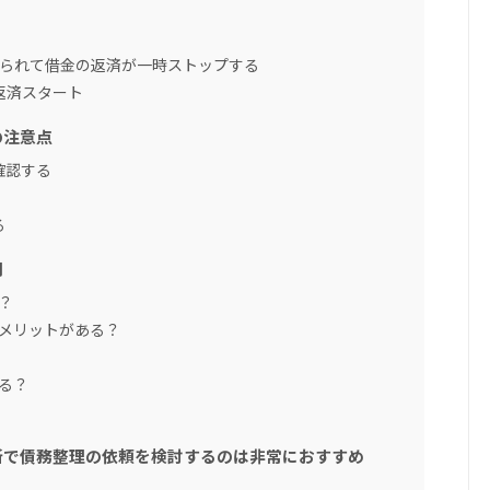
送られて借金の返済が一時ストップする
て返済スタート
の注意点
確認する
る
問
？
デメリットがある？
る？
所で債務整理の依頼を検討するのは非常におすすめ