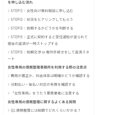
を申し込む流れ
STEP①：女性向け無料相談に申し込む
STEP②：状況をヒアリングしてもらう
STEP③：依頼するかどうかを判断する
STEP④：正式に契約すると受任通知が送られて
借金の返済が一時ストップする
STEP⑤：和解交渉 or 裁判手続きをして返済スタ
ート
女性専用の債務整理事務所を利用する際の注意点
費用が適正か、料金体系は明確かどうか確認する
分割払い・後払い対応の有無を確認する
「女性専用」をうたう悪質業者に注意する
女性専用の債務整理に関するよくある質問
Q1.債務整理には総額でどれくらいかかる？