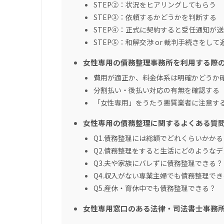
STEP②：状況をヒアリングしてもらう
STEP③：依頼するかどうかを判断する
STEP④：正式に契約すると受任通知が
STEP⑤：和解交渉 or 裁判手続きをし
女性専用の債務整理事務所を利用する際
費用が適正か、料金体系は明確かどうか
分割払い・後払い対応の有無を確認する
「女性専用」をうたう悪質業者に注意す
女性専用の債務整理に関するよくある質
Q1.債務整理には総額でどれくらいかかる
Q2.債務整理をすると生活にどのような
Q3.夫や家族にバレずに債務整理できる？
Q4.収入がない専業主婦でも債務整理でき
Q5.産休・育休中でも債務整理できる？
女性専用窓口のある法律・司法書士事務